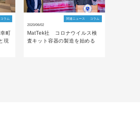
コラム
関連ニュース
コラム
2020/06/02
ク幸町
MatTek社 コロナウイルス検
と現
査キット容器の製造を始める