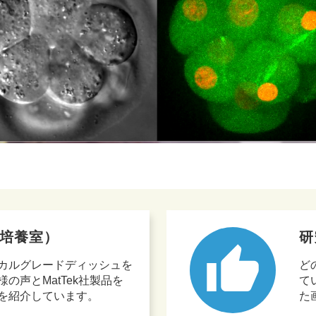
培養室）
研
thumb_up
カルグレードディッシュを
ど
の声とMatTek社製品を
て
を紹介しています。
た