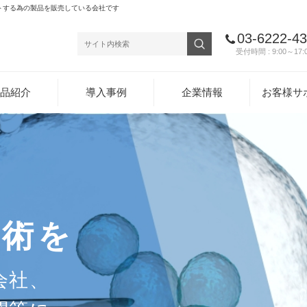
トする為の製品を販売している会社です
03-6222-4
受付時間 : 9:00～17:
品紹介
導入事例
企業情報
お客様サ
エンスの
技術を
て
会社、
、ものづくりと