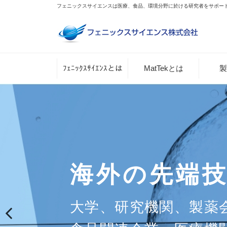
フェニックスサイエンスは医療、食品、環境分野に於ける研究者をサポー
ﾌｪﾆｯｸｽｻｲｴﾝｽとは
MatTekとは
製
ライフサイ
海外の先端
分野におい
大学、研究機関、製薬
斬新な革新を推し進め
Previous