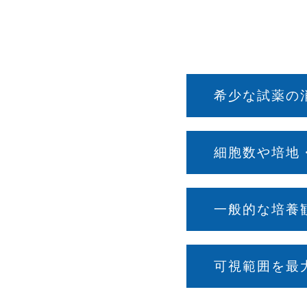
希少な試薬の
細胞数や培地
一般的な培養
可視範囲を最