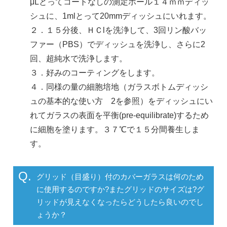
μLとってコートなしの測定ホール１４ｍｍディッ
シュに、1mlとって20mmディッシュにいれます。
２．１５分後、ＨＣlを洗浄して、3回リン酸バッ
ファー（PBS）でディッシュを洗浄し、さらに2
回、超純水で洗浄します。
３．好みのコーティングをします。
４．同様の量の細胞培地（ガラスボトムディッシ
ュの基本的な使い方 2を参照）をディッシュにい
れてガラスの表面を平衡(pre-equilibrate)するため
に細胞を塗ります。３７℃で１５分間養生しま
す。
Q.
グリッド（目盛り）付のカバーガラスは何のため
に使用するのですか?またグリッドのサイズは?グ
リッドが見えなくなったらどうしたら良いのでし
ょうか？