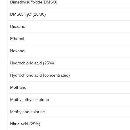
Dimethylsulfoxide(DMSO)
DMSO/H
O (20/80)
2
Dioxane
Ethanol
Hexane
Hydrochloric acid (25%)
Hydrochloric acid (concentrated)
Methanol
Methyl ethyl diketone
Methylene chloride
Nitric acid (25%)