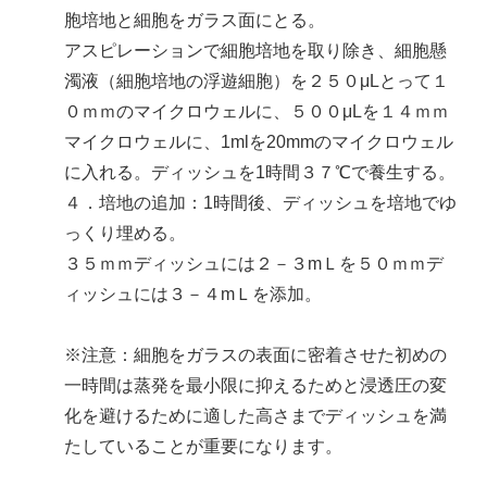
胞培地と細胞をガラス面にとる。
アスピレーションで細胞培地を取り除き、細胞懸
濁液（細胞培地の浮遊細胞）を２５０μLとって１
０ｍｍのマイクロウェルに、５００μLを１４ｍｍ
マイクロウェルに、1mlを20mmのマイクロウェル
に入れる。ディッシュを1時間３７℃で養生する。
４．培地の追加：1時間後、ディッシュを培地でゆ
っくり埋める。
３５ｍｍディッシュには２－３mＬを５０ｍｍデ
ィッシュには３－４mＬを添加。
※注意：細胞をガラスの表面に密着させた初めの
一時間は蒸発を最小限に抑えるためと浸透圧の変
化を避けるために適した高さまでディッシュを満
たしていることが重要になります。