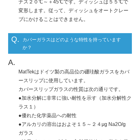
ナス２０℃～＋45℃です。ディッシュは５５℃で
変形します。従って、ディッシュをオートクレー
ブにかけることはできません。
Q.
カバーガラスはどのような特性を持っています
か？
A.
MatTekはドイツ製の高品位の硼珪酸ガラスをカバ
ースリップに使用しています。
カバースリップガラスの性質は次の通りです。
●加水分解に非常に強い耐性を示す（加水分解性ク
ラス１）
●優れた化学薬品への耐性
●アルカリの溶出はおよそ１５～２４μg Na2O/g
ガラス