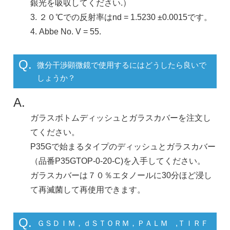
銀光を吸収してください.）
3. ２０℃での反射率はnd = 1.5230 ±0.0015です。
4. Abbe No. V = 55.
Q.
微分干渉顕微鏡で使用するにはどうしたら良いで
しょうか？
A.
ガラスボトムディッシュとガラスカバーを注文し
てください。
P35Gで始まるタイプのディッシュとガラスカバー
（品番P35GTOP-0-20-C)を入手してください。
ガラスカバーは７０％エタノールに30分ほど浸し
て再滅菌して再使用できます。
Q.
ＧＳＤＩＭ，ｄＳＴＯＲＭ，ＰＡＬＭ ,ＴＩＲＦ