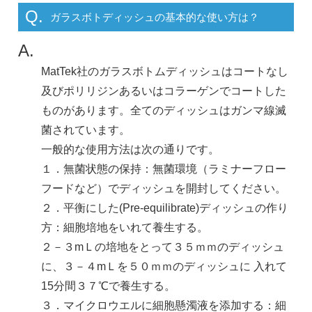
Q.
ガラスボトディッシュの基本的な使い方は？
A.
MatTek社のガラスボトムディッシュはコートなし
及びポリリジンあるいはコラーゲンでコートした
ものがあります。全てのディッシュはガンマ線滅
菌されています。
一般的な使用方法は次の通りです。
１．無菌状態の保持：無菌環境（ラミナーフロー
フードなど）でディッシュを開封してください。
２．平衡にした(Pre-equilibrate)ディッシュの作り
方：細胞培地をいれて養生する。
２－３mＬの培地をとって３５ｍｍのディッシュ
に、３－４mＬを５０ｍｍのディッシュに 入れて
15分間３７℃で養生する。
３．マイクロウエルに細胞懸濁液を添加する：細