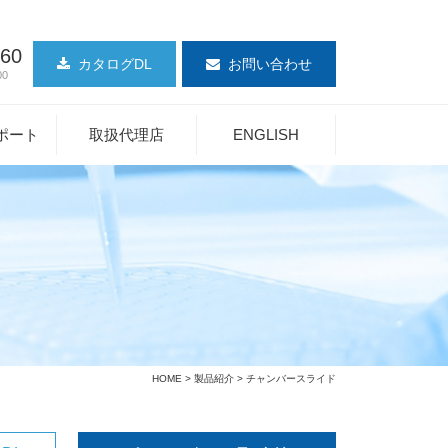
360
カタログDL
お問い合わせ
00
ポート
取扱代理店
ENGLISH
HOME
>
製品紹介
> チャンバースライド