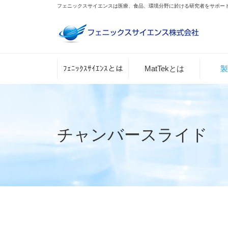
フェニックスサイエンスは医療、食品、環境分野に於ける研究者をサポー
ﾌｪﾆｯｸｽｻｲｴﾝｽとは
MatTekとは
製
チャンバースライド