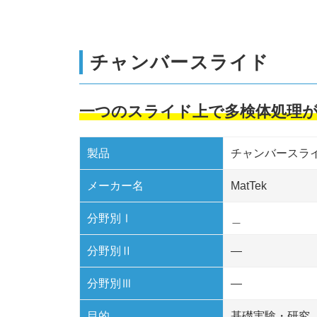
チャンバースライド
一つのスライド上で多検体処理
製品
チャンバースラ
メーカー名
MatTek
分野別Ⅰ
＿
分野別Ⅱ
—
分野別Ⅲ
—
目的
基礎実験・研究