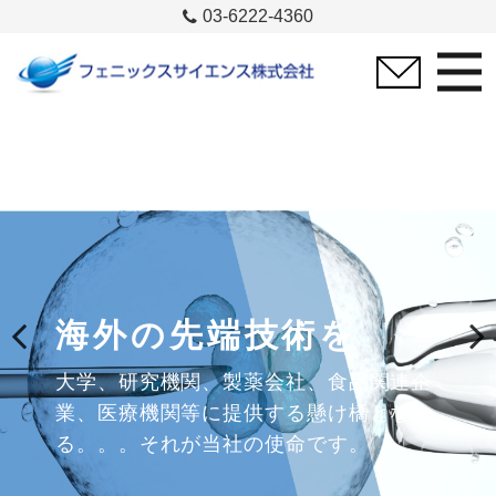
03-6222-4360
ライフサイエンスの
分
海外の先端技術を
野において
Previous
Next
大学、研究機関、製薬会社、
食品関連企
斬新な革新を推し進め、ものづくりと
サ
業、医療機関等に
提供する懸け橋とな
ービスを提供することで
研究のあらゆる
る。。。
それが当社の使命です。
場面で
しっかりとサポートします