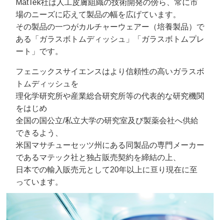
MatTek社は人工皮膚組織の技術開発の傍ら、常に市
場のニーズに応えて製品の幅を広げています。
その製品の一つがカルチャーウェアー（培養製品）で
ある「ガラスボトムディッシュ」「ガラスボトムプレ
ート」です。
フェニックスサイエンスはより信頼性の高いガラスボ
トムディッシュを
理化学研究所や産業総合研究所等の代表的な研究機関
をはじめ
全国の国公立/私立大学の研究室及び製薬会社へ供給
できるよう、
米国マサチューセッツ州にある同製品の専門メーカー
であるマテック社と独占販売契約を締結の上、
日本での輸入販売元として20年以上に亘り現在に至
っています。