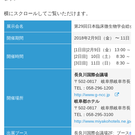
横にスクロールしてご覧いただけます。
展示会名
第29回日本臨床微生物学会総会
開催期間
2018年2月9日（金） 〜 11日
[1日目]2月9日（金） 13:00 ～ 1
開催時間
[2日目] 10日（土） 8:30 ～ 1
[3日目] 11日（日） 8:30 ～ 1
長良川国際会議場
〒502-0817 岐阜県岐阜市長良福
TEL：058-296-1200
http://www.g-ncc.jp
開催場所
岐阜都ホテル
〒502-0817 岐阜県岐阜市長良福
TEL：058-295-3100
http://www.miyakohotels.ne.jp/gi
出展ブース
長良川国際会議場2F: ブース
#3