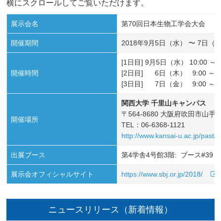
横にスクロールしてご覧いただけます。
展示会名
第70回日本生物工学会大会
開催期間
2018年9月5日（水） 〜 7日（
[1日目] 9月5日（水） 10:00 ～ 1
開催時間
[2日目] 6日（木） 9:00 ～ 17
[3日目] 7日（金） 9:00 ～ 14
関西大学 千里山キャンパス
〒564-8680 大阪府吹田市山手
開催場所
TEL：06-6368-1121
http://www.kansai-u.ac.jp/past/
出展ブース
第4学舎4号館3階: ブース#39
展示会オフィシャルサイト
https://www.sbj.or.jp/2018/
ニュースリリース（新着情報）