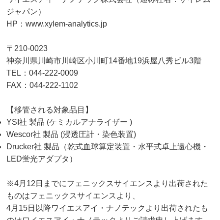
ジャパン）
HP：
www.xylem-analytics.jp
〒210-0023
神奈川県川崎市川崎区小川町14番地19浜屋八秀ビル3階
TEL：044-222-0009
FAX：044-222-1102
【移管される対象品目】
YSI社 製品 (ケミカルアナライザー )
Wescor社 製品 (浸透圧計・染色装置)
Drucker社 製品（乾式血球算定装置・水平式卓上遠心機・
LED蛍光アダプタ）
※4月12日までにフェニックスサイエンスより出荷された
ものはフェニックスサイエンスより、
4月15日以降ワイエスアイ・ナノテックより出荷されたも