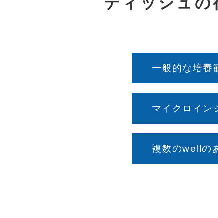
ディッシュの
一般的な培養観
マイクロインジ
複数のwell