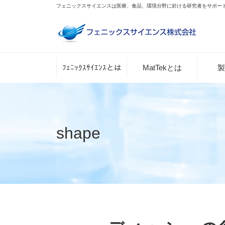
フェニックスサイエンスは医療、食品、環境分野に於ける研究者をサポー
ﾌｪﾆｯｸｽｻｲｴﾝｽとは
MatTekとは
製
shape