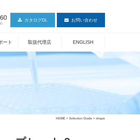
360
カタログDL
お問い合わせ
00
ポート
取扱代理店
ENGLISH
HOME
>
Selection Guide
> shape