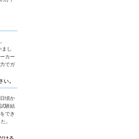
。
いまし
ーカー
力でガ
さい。
日頃か
試験結
をでき
した。
だける