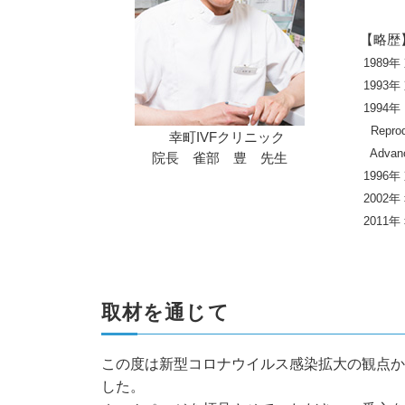
【略歴
1989
1993
1994
Reproduc
幸町IVFクリニック
Advanced
院長 雀部 豊 先生
1996
2002
2011年
取材を通じて
この度は新型コロナウイルス感染拡大の観点か
した。