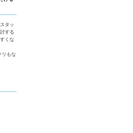
スタッ
討する
すくな
ソリもな