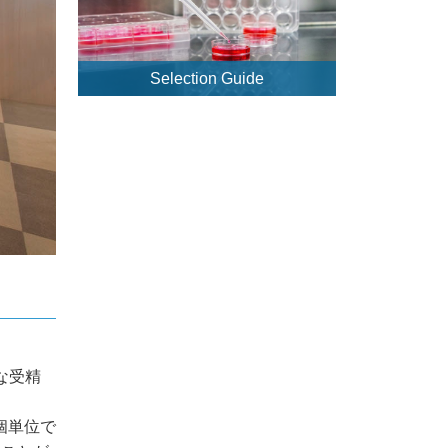
Selection Guide
な受精
個単位で