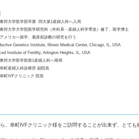
】
年 東邦大学医学部卒業 同大第1産婦人科へ入局
年 東邦大学大学院医学研究科（外科系・産婦人科学専攻）修了、医学博士
年 アメリカへ留学、着床前診断の研究を行う
tive Genetics Institute, Illinois Medical Center, Chicago, IL, USA
 Institute of Fertility, Arlington Heights, IL, USA
年 東邦大学医学部第1産婦人科へ帰局
年 幸町産婦人科診療所 副院長
 幸町IVFクリニック 院長
ら、幸町IVFクリニック様をご訪問することが出来ず、とても