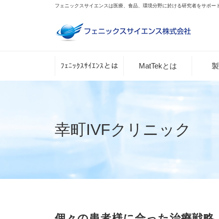
フェニックスサイエンスは医療、食品、環境分野に於ける研究者をサポー
ﾌｪﾆｯｸｽｻｲｴﾝｽとは
MatTekとは
製
幸町IVFクリニック
個々の患者様に合った治療戦略