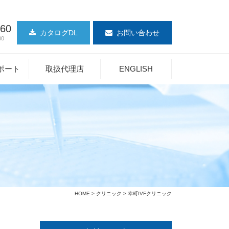
360
カタログDL
お問い合わせ
00
ポート
取扱代理店
ENGLISH
HOME
>
クリニック
> 幸町IVFクリニック