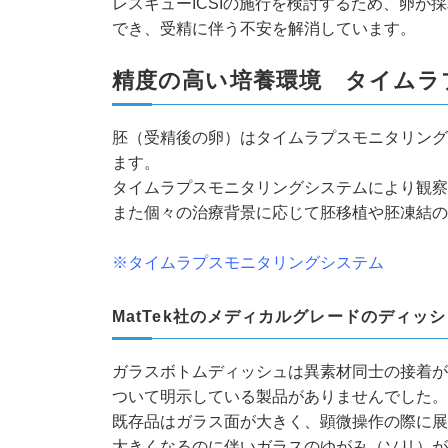
レスキューICSIの施行を検討するため、卵が
でき、受精に伴う不安を解消しています。
精度の高い培養環境 タイムラ
胚（受精後の卵）はタイムラプスモニタリング
ます。
タイムラプスモニタリングシステムにより観察
また個々の治療背景に応じて胚移植や胚凍結の
※
タイムラプスモニタリングシステム
MatTek社のメディカルグレードのディ
ガラスボトムディッシュは異素材同士の接着が
ついて明示している製品がありませんでした。
既存品はガラス面が大きく、顕微操作の際に展
大きくなるのに伴いガラスのゆがみ（ソリ）が