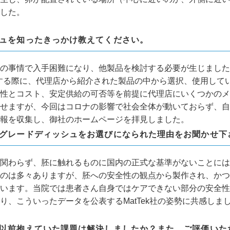
した。
ッシュを知ったきっかけ教えてください。
の事情で入手困難になり、他製品を検討する必要が生じました
ht）を導入する際に、代理店から紹介された製品の中から選択、使用して
性とコスト、安定供給の可否等を前提に代理店にいくつかのメ
せますが、今回はコロナの影響で社会全体が動いておらず、自
報を収集し、御社のホームページを拝見しました。
カルグレードディッシュをお選びになられた理由をお聞かせ下
関わらず、胚に触れるものに国内の正式な基準がないことには
のは多々ありますが、胚への安全性の観点から製作され、かつ
います。当院では患者さん自身ではケアできない部分の安全性
、こういったデータを公表するMatTek社の姿勢に共感しま
て、以前抱えていた課題は解決しましたか？また、ご評価いた