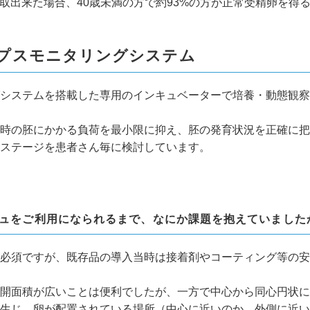
採取出来た場合、40歳未満の方で約93%の方が正常受精卵を得
プスモニタリングシステム
システムを搭載した専用のインキュベーターで培養・動態観察
時の胚にかかる負荷を最小限に抑え、胚の発育状況を正確に把
ステージを患者さん毎に検討しています。
ッシュをご利用になられるまで、なにか課題を抱えていました
必須ですが、既存品の導入当時は接着剤やコーティング等の安
開面積が広いことは便利でしたが、一方で中心から同心円状に
生じ、卵が配置されている場所（中心に近いのか、外側に近い