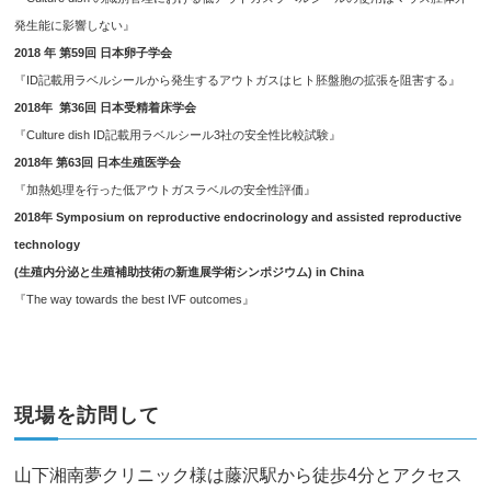
発生能に影響しない』
2018 年 第59回 日本卵子学会
『ID記載用ラベルシールから発生するアウトガスはヒト胚盤胞の拡張を阻害する』
2018年 第36回 日本受精着床学会
『Culture dish ID記載用ラベルシール3社の安全性比較試験』
2018年 第63回 日本生殖医学会
『加熱処理を行った低アウトガスラベルの安全性評価』
2018年 Symposium on reproductive endocrinology and assisted reproductive
technology
(生殖内分泌と生殖補助技術の新進展学術シンポジウム) in China
『The way towards the best IVF outcomes』
現場を訪問して
山下湘南夢クリニック様は藤沢駅から徒歩4分とアクセス