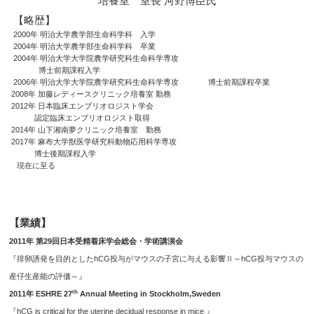
培養室 室長 河野博臣氏
【略歴】
2000年
明治大学農学部生命科学科 入学
2004年
明治大学農学部生命科学科 卒業
2004年
明治大学大学院農学研究科生命科学専攻
博士前期課程入学
2006年 明治大学大学院農学研究科生命科学専攻 博士前期課程卒業
2008年 加藤レディースクリニック培養室 勤務
2012年 日本臨床エンブリオロジスト学会
認定臨床エンブリオロジスト取得
2014年 山下湘南夢クリニック培養室 勤務
2017年 麻布大学獣医学研究科動物応用科学専攻
博士後期課程入学
現在に至る
【業績】
2011年 第29回日本受精着床学会総会・学術講演会
『
排卵誘発を目的としたhCG投与がマウスの子宮に与える影響Ⅱ～hCG投与マウスの
産仔生産能の評価～』
th
2011年 ESHRE 27
Annual Meeting in Stockholm,Sweden
『hCG is critical for the uterine decidual response in mice 』