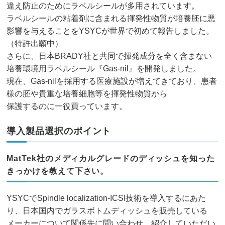
違え防止のためにラベルシールが多用されています。
ラベルシールの粘着剤に含まれる揮発性物質が培養胚に悪
影響を与えることをYSYCが世界で初めて報告しました。
（特許出願中）
さらに、日本BRADY社と共同で揮発成分を全く含まない
培養環境用ラベルシール『Gas-nil』を開発しました。
現在、Gas-nilを採用する医療施設が増えてきており、患者
様の胚や貴重な培養細胞等を揮発性物質から
保護するのに一役買っています。
導入製品選択のポイント
MatTek社のメディカルグレードのディッシュを知った
きっかけを教えて下さい。
YSYCでSpindle localization-ICSI技術を導入するにあた
り、日本国内でガラスボトムディッシュを販売している
メーカーについて関係先に問い合わせ、紹介していただい