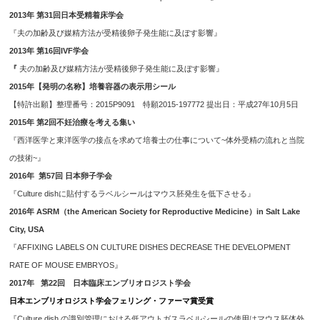
2013年 第
31
回日本受精着床学会
『夫の加齢及び媒精方法が受精後卵子発生能に及ぼす影響』
2013年 第16回IVF学会
『
夫の加齢及び媒精方法が受精後卵子発生能に及ぼす影響』
2015年【発明の名称】培養容器の表示用シール
【特許出願】整理番号：2015P9091 特願2015-197772 提出日：平成27年10月5日
2015年 第2回不妊治療を考える集い
『西洋医学と東洋医学の接点を求めて培養士の仕事について~体外受精の流れと当院
の技術~』
2016年 第57回 日本卵子学会
『Culture dishに貼付するラベルシールはマウス胚発生を低下させる』
2016年 ASRM（the American Society for Reproductive Medicine）in Salt Lake
City, USA
『
AFFIXING LABELS ON CULTURE DISHES DECREASE THE DEVELOPMENT
RATE OF MOUSE EMBRYOS』
2017年
第22回 日本臨床エンブリオロジスト学会
日本エンブリオロジスト学会フェリング・ファーマ賞受賞
『Culture dish の識別管理における低アウトガスラベルシールの使用はマウス胚体外