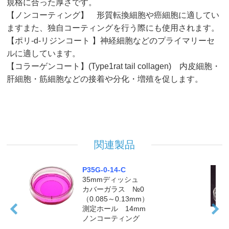
規格に合った厚さです。
【ノンコーティング】 形質転換細胞や癌細胞に適してい
ますまた、独自コーティングを行う際にも使用されます。
【ポリ-d-リジンコート 】神経細胞などのプライマリーセ
ルに適しています。
D
P35G-1.5-14-C
【コラーゲンコート】(Type1rat tail collagen) 内皮細胞・
35mmディッシュ
肝細胞・筋細胞などの接着や分化・増殖を促します。
5
カバーガラス №1.5
（0.16～0.19mm）
測定ホール 14mm
ノンコーティング
製品を見る
関連製品
P35G-0-14-C
35mmディッシュ
カバーガラス №0
（0.085～0.13mm）
測定ホール 14mm
ノンコーティング