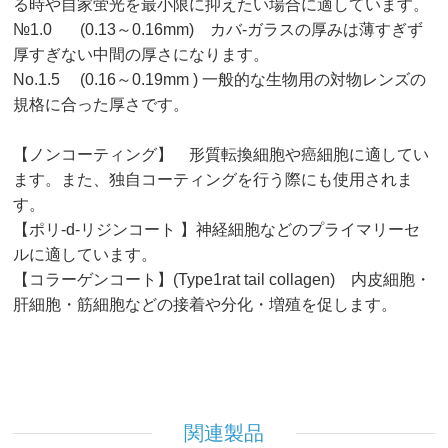
る時や自家蛍光を最小限に抑えたい場合に適しています。
№1.0 (0.13～0.16mm) カバ-ガラスの厚みは薄すぎず
厚すぎない中間の厚さになります。
No.1.5 (0.16～0.19mm ) 一般的な生物用の対物レンズの
規格に合った厚さです。
【ノンコーティング】 形質転換細胞や癌細胞に適してい
D
P35G-1.5-14-C
ます。また、独自コーティングを行う際にも使用されま
35mmディッシュ
す。
5
カバーガラス №1.5
（0.16～0.19mm）
【ポリ-d-リジンコート 】神経細胞などのプライマリーセ
測定ホール 14mm
ルに適しています。
ノンコーティング
【コラーゲンコート】(Type1rat tail collagen) 内皮細胞・
製品を見る
肝細胞・筋細胞などの接着や分化・増殖を促します。
関連製品