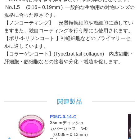
No.1.5 (0.16～0.19mm ) 一般的な生物用の対物レンズの
規格に合った厚さです。
【ノンコーティング】 形質転換細胞や癌細胞に適してい
ますまた、独自コーティングを行う際にも使用されます。
【ポリ-d-リジンコート 】神経細胞などのプライマリーセ
ルに適しています。
D
P35G-1.5-14-C
【コラーゲンコート】(Type1rat tail collagen) 内皮細胞・
35mmディッシュ
肝細胞・筋細胞などの接着や分化・増殖を促します。
5
カバーガラス №1.5
（0.16～0.19mm）
測定ホール 14mm
ノンコーティング
製品を見る
関連製品
P35G-0-14-C
35mmディッシュ
カバーガラス №0
（0.085～0.13mm）