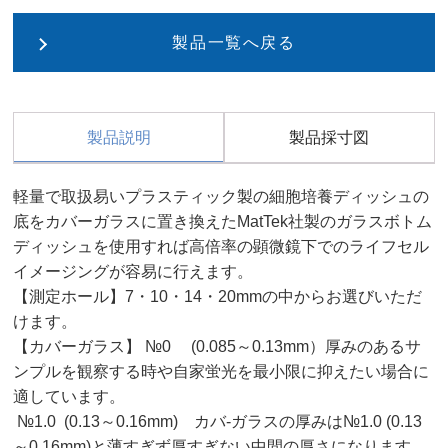
製品一覧へ戻る
製品説明
製品採寸図
軽量で取扱易いプラスティック製の細胞培養ディッシュの
底をカバーガラスに置き換えたMatTek社製のガラスボトム
ディッシュを使用すれば高倍率の顕微鏡下でのライフセル
イメージングが容易に行えます。
【測定ホール】7・10・14・20mmの中からお選びいただ
けます。
【カバーガラス】 №0 (0.085～0.13mm）厚みのあるサ
ンプルを観察する時や自家蛍光を最小限に抑えたい場合に
適しています。
№1.0 (0.13～0.16mm) カバ-ガラスの厚みは№1.0 (0.13
～0.16mm)と薄すぎず厚すぎない中間の厚さになります。