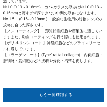
適しています。
№1.0 (0.13～0.16mm) カバ-ガラスの厚みは№1.0 (0.13～
0.16mm)と薄すぎず厚すぎない中間の厚さになります。
No.1.5 (0.16～0.19mm ) 一般的な生物用の対物レンズの
規格に合った厚さです。
【ノンコーティング】 形質転換細胞や癌細胞に適してい
ますまた、独自コーティングを行う際にも使用されます。
【ポリ-d-リジンコート 】神経細胞などのプライマリーセ
ルに適しています。
【コラーゲンコート】(Type1rat tail collagen) 内皮細胞・
肝細胞・筋細胞などの接着や分化・増殖を促します。
D
P35G-0-10-C
35mmディッシュ
5
カバーガラス №0
（0.085～0.13mm）
測定ホール 10mm
ノンコーティング
もう一度確認する
製品を見る