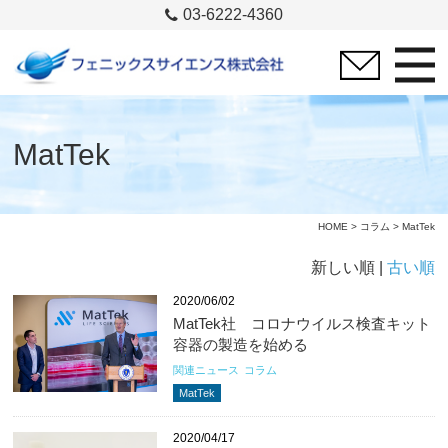
03-6222-4360
MatTek
HOME
>
コラム
> MatTek
新しい順 |
古い順
2020/06/02
MatTek社 コロナウイルス検査キット
容器の製造を始める
関連ニュース
コラム
MatTek
2020/04/17